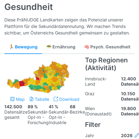
Gesundheit
Diese PräNUDGE Landkarten zeigen das Potenzial unserer
Plattform für die Sekundärdatennutung. Wir machen Trends
sichtbar, um Österreichs Gesundheit gemeinsam zu gestalten.
🏃 Bewegung
🥗 Ernährung
🧠 Psych. Gesundheit
Top Regionen
(Aktivität)
Innsbruck-
12.400
Land
Datensä
Graz
10.150
Datensä
Map
Tabelle
Download
142.500
89 %
41 %
68
Wien
19.800
Datensätze
Sekundär-
Sekundär-
Bezirke
(Donaustadt)
Datensä
gesamt
Opt-In -
Opt-In -
Forschung
Industrie
Filter
Jahr
2026