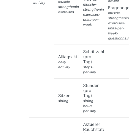
device
muscle-
activity
muscle-
strengthening-
Fragebogen
strengthening-
exercises
muscle-
exercises-
strengthening-
units-per-
exercises-
week
units-per-
week-
questionnaire
Schrittzahl
Alltagsaktivität
(pro
Tag)
daily-
activity
steps-
per-day
Stunden
(pro
Sitzen
Tag)
sitting
sitting-
hours-
per-day
Aktueller
Rauchstatus