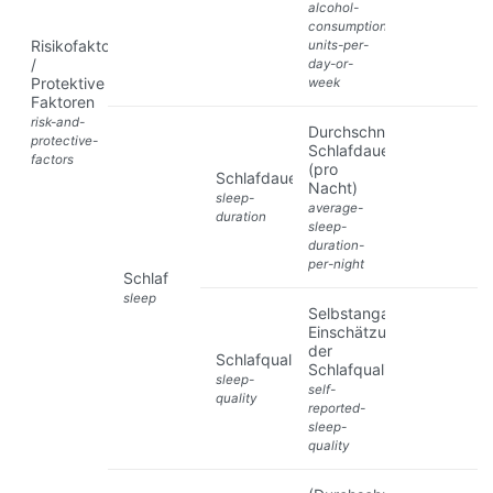
alcohol-
consumption-
Risikofaktoren
units-per-
/
day-or-
Protektive
week
Faktoren
risk-and-
Durchschnittliche
protective-
Schlafdauer
factors
(pro
Schlafdauer
Nacht)
sleep-
average-
duration
sleep-
duration-
per-night
Schlaf
sleep
Selbstangabene
Einschätzung
der
Schlafqualität
Schlafqualität
sleep-
self-
quality
reported-
sleep-
quality