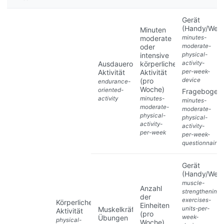
Gerät
(Handy/Wear
Minuten
moderate
minutes-
oder
moderate-
intensive
physical-
Ausdauerorientierte
körperliche
activity-
Aktivität
Aktivität
per-week-
(pro
device
endurance-
Woche)
oriented-
Fragebogen
activity
minutes-
minutes-
moderate-
moderate-
physical-
physical-
activity-
activity-
per-week
per-week-
questionnair
Gerät
(Handy/Wear
muscle-
Anzahl
strengthening-
der
exercises-
Körperliche
Einheiten
Muskelkräftigende
units-per-
Aktivität
(pro
Übungen
week-
physical-
Woche)