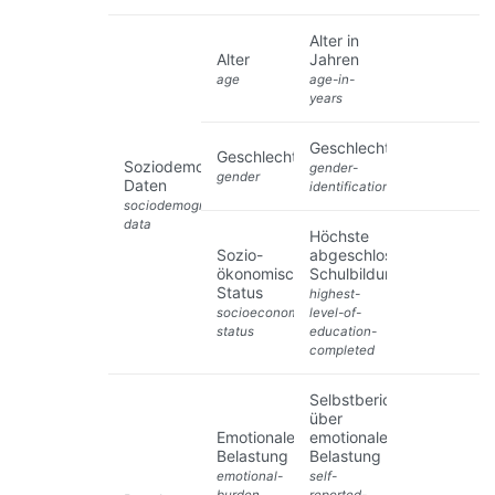
Alter in
Alter
Jahren
age
age-in-
years
Geschlecht
Geschlecht
Soziodemographische
gender-
gender
Daten
identification
sociodemographic-
data
Höchste
Sozio-
abgeschlossene
ökonomischer
Schulbildung
Status
highest-
socioeconomic-
level-of-
status
education-
completed
Selbstbericht
über
Emotionale
emotionale
Belastung
Belastung
emotional-
self-