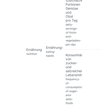
(Durchschnittliche)
Portionen
Gemüse
und
Obst
pro Tag
daily-
servings-
of-fruits-
and-
vegetables-
per-day
Ernährungsmuster
Ernährung
eating-
nutrition
Konsumhäufigkeit
habits
von
zucker-
und
salzreichen
Lebensmitteln
frequency-
of-
consumption-
of-sugar-
and-
salty-
foods