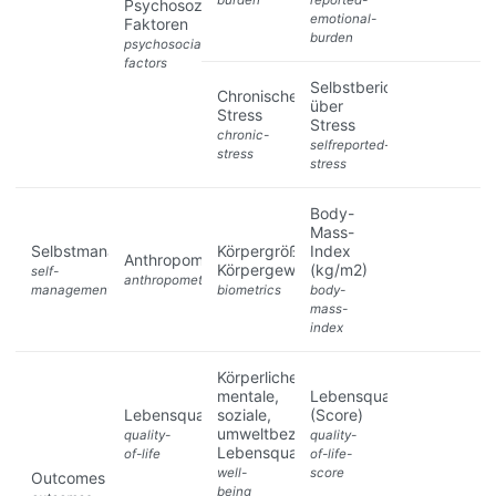
burden
reported-
Psychosoziale
emotional-
Faktoren
burden
psychosocial-
factors
Selbstbericht
Chronischer
über
Stress
Stress
chronic-
selfreported-
stress
stress
Body-
Mass-
Selbstmanagement
Körpergröße,
Index
Anthropometrie
Körpergewicht
(kg/m2)
self-
anthropometry
management
biometrics
body-
mass-
index
Körperliche,
mentale,
Lebensqualität
Lebensqualität
soziale,
(Score)
umweltbezogene
quality-
quality-
Lebensqualtität
of-life
of-life-
well-
score
Outcomes
being