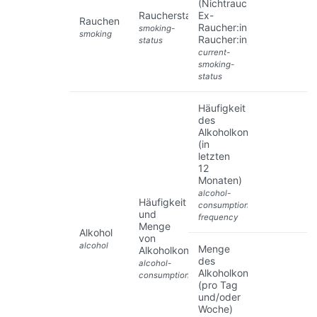
(Nichtraucher:in,
Raucherstatus
Ex-
Rauchen
Raucher:in,
smoking-
smoking
Raucher:in)
status
current-
smoking-
status
Häufigkeit
des
Alkoholkonsums
(in
letzten
12
Monaten)
alcohol-
Häufigkeit
consumption-
und
frequency
Menge
Alkohol
von
alcohol
Menge
Alkoholkonsum
des
alcohol-
Alkoholkonsums
consumption
(pro Tag
und/oder
Woche)